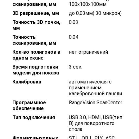
сканирования, мм
100х100х100мм
3D разрешение, мм
до 0,03мм( 30 микрон)
Точность 3D точки,
0.03
мм
Точность
0,04
сканирования, мм
Кол-во полигонов в
нет ограничений
одном скане
Время подготовки
3 сек.
модели для показа
Калибровка
автоматическая с
применением
калибровочной панели
Программное
RangeVision ScanCenter
обеспечение
Тип подключения
USB 3.0, HDMI, USB(тип
B) для поворотного
стола
Формат выходных
STL
,
OBJ
,
PLY
,
ASC
,