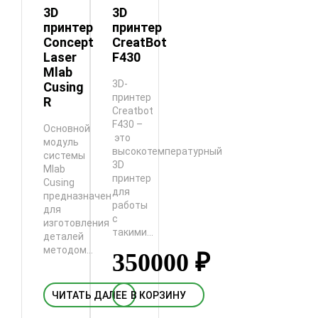
3D
3D
принтер
принтер
Concept
CreatBot
Laser
F430
Mlab
3D-
Cusing
принтер
R
Creatbot
F430 –
Основной
это
модуль
высокотемпературный
системы
3D
Mlab
принтер
Cusing
для
предназначен
работы
для
с
изготовления
такими...
деталей
методом...
350000
₽
ЧИТАТЬ ДАЛЕЕ
В КОРЗИНУ