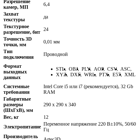
Разрешение
6,4
камер, МП
Захват
да
текстуры
Текстурное
24
разрешение, бит
Точность 3D
0,01 мм
точки, мм
Тип
Проводной
подключения
Формат
STL
,
OBJ
,
PLY
,
AOP
,
CSV
,
ASC
,
выходных
XYZ
,
DXF
,
WRL
,
PTX
,
E57
,
XML
данных
Системные
Intel Core i5 или i7 (рекомендуется), 32 Gb
требования
RAM
Габаритные
размеры
290 x 290 x 340
(ШхГхВ), мм
Вес, кг
12
Переменное напряжение 220 В±10%, 50/60
Электропитание
Гц
Производитель
Artec3D