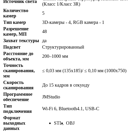
Источник света
(Класс 1/Класс 3R)
Количество
5
камер
Тип камер
3D-камеры - 4, RGB камера - 1
Разрешение
48
камер, МП
Захват текстуры
да
Подсвет
Структурированный
Расстояние до
200–1000 мм
объекта, мм
Точность
сканирования,
≤ 0,03 мм (135x185)/ ≤ 0,10 мм (1000x750)
мм
Скорость
До 15 кадров в секунду
сканирования
Программное
JMStudio
обеспечение
Тип
Wi-Fi 6, Bluetooth4.1, USB-C
подключения
Формат
выходных
STL
,
OBJ
данных