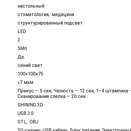
настольный
стоматология
,
медицина
структурированный подсвет
LED
2
5Мп
Да
синий свет
100x100x75
≤7 мкм
Прикус — 5 сек; Челюсть — 12 сек; 1–4 штампика 
Сканирование слепка — 20 сек
SHINING 3D
USB 3.0
STL
,
OBJ
3D-сканер. USB кабель. Блок питания. Электронный