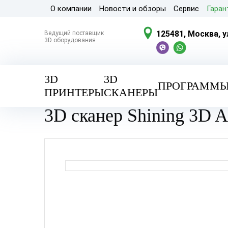
О компании
Новости и обзоры
Сервис
Гаран
125481, Москва, 
Ведущий поставщик
3D оборудования
3D
3D
ПРОГРАММ
ПРИНТЕРЫ
СКАНЕРЫ
Главная
/
Каталог
/
3D сканеры
/ 3D сканер Shin
3D сканер Shining 3D A