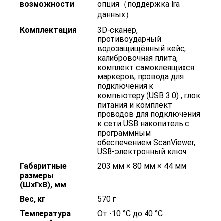
возможности
опция（поддержка lra
данных）
Комплектация
3D-сканер,
противоударный
водозащищённый кейс,
калибровочная плита,
комплект самоклеящихся
маркеров, провода для
подключения к
компьютеру (USB 3.0) , глок
питания и комплект
проводов для подключения
к сети USB накопитель с
программным
обеспечением ScanViewer,
USB-электронный ключ
Габаритные
203 мм × 80 мм × 44 мм
размеры
(ШхГхВ), мм
Вес, кг
570 г
Температура
От -10 °C до 40 °C