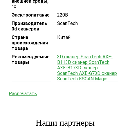
внешней среды,
°С
Электропитание
220В
Производитель
ScanTech
3d сканеров
Страна
Китай
происхождения
товара
Рекомендуемые
3D сканер ScanTech AXE-
товары
B11
3D сканер ScanTech
AXE-B17
3D сканер
ScanTech AXE-G7
3D сканер
ScanTech KSCAN Magic
Распечатать
Наши партнеры