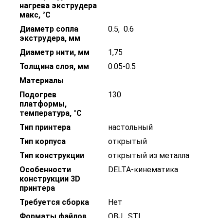
нагрева экструдера
макс, °С
Диаметр сопла
0.5
,
0.6
экструдера, мм
Диаметр нити, мм
1,75
Толщина слоя, мм
0.05-0.5
Материалы
Подогрев
130
платформы,
температура, °С
Тип принтера
настольный
Тип корпуса
открытый
Тип конструкции
открытый из металла
Особенности
DELTA-кинематика
конструкции 3D
принтера
Требуется сборка
Нет
Форматы файлов
OBJ
,
STL